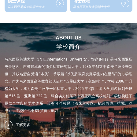
硕士课程
博士课程
马来西亚英迪大学硕士专业
马来西亚英迪大学博士专业
ABOUT US
学校简介
马来西亚英迪大学（INTI International University，简称 INTI）是马来西亚历
史最悠久、声誉最卓著的顶尖私立研究型大学，1986 年创立于森美兰州汝来新
镇，其校名源自梵语 “本质”，承载着 “以优质教育发掘学生内在潜能” 的办学理
念。作为马来西亚高等教育部认证的 “五星级大学（高级别）”，学校 2006 年升
格为大学，成为森美兰州第一所私立大学，2025 年 QS 世界大学排名位列全球
第 516 位、亚洲第 222 位，综合实力稳居马来西亚私立高校前列。学校构建了
覆盖全学段的学术体系，设有 4 个校区（汝来主校区、梳邦再也、槟城、沙
巴），主校区占地 83 英亩，毗邻...
了解更多